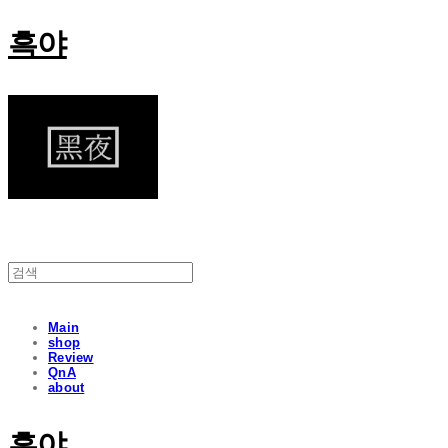
흑야
Main
shop
Review
QnA
about
흑야