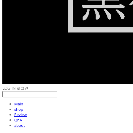
LOG IN
로그인
Main
shop
Review
QnA
about