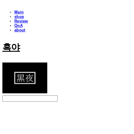
Main
shop
Review
QnA
about
흑야
Search
검색
Log In
로그인
Cart
장바구니