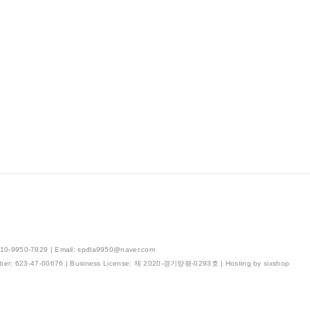
0-9950-7829 | Email: spdla9950@naver.com
ber:
623-47-00676
| Business License:
제 2020-경기양평-0293호
| Hosting by sixshop