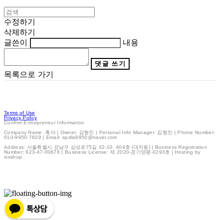
수정하기
삭제하기
글쓴이
내용
댓글 쓰기
목록으로 가기
Terms of Use
Privacy Policy
Confirm Entrepreneur Information
Company Name: 흑야 | Owner: 김형진 | Personal Info Manager: 김형진 | Phone Number:
010-9950-7829 | Email: spdla9950@naver.com
Address: 서울특별시 강남구 삼성로75길 32-10, 404호 (대치동) | Business Registration
Number:
623-47-00676
| Business License:
제 2020-경기양평-0293호
| Hosting by
sixshop