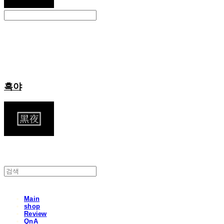
Search
검색
Log In
로그인
Cart
장바구니
흑야
Main
shop
Review
QnA