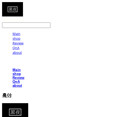
LOG IN
로그인
Main
shop
Review
QnA
about
Main
shop
Review
QnA
about
흑야