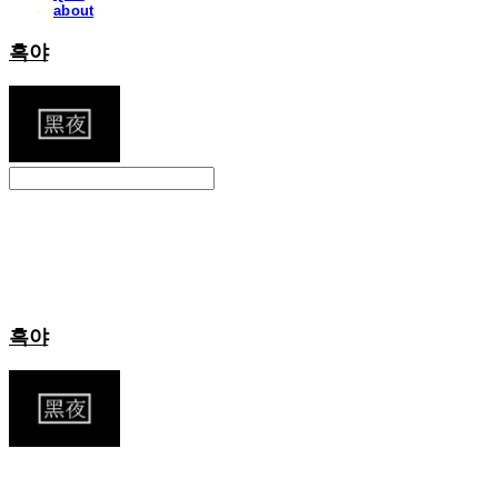
about
흑야
Search
검색
Log In
로그인
Cart
장바구니
흑야