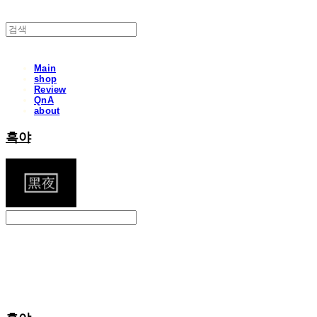
Main
shop
Review
QnA
about
흑야
Search
검색
Log In
로그인
Cart
장바구니