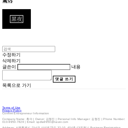
흑야
수정하기
삭제하기
글쓴이
내용
댓글 쓰기
목록으로 가기
Terms of Use
Privacy Policy
Confirm Entrepreneur Information
Company Name: 흑야 | Owner: 김형진 | Personal Info Manager: 김형진 | Phone Number:
010-9950-7829 | Email: spdla9950@naver.com
Address: 서울특별시 강남구 삼성로75길 32-10, 404호 (대치동) | Business Registration