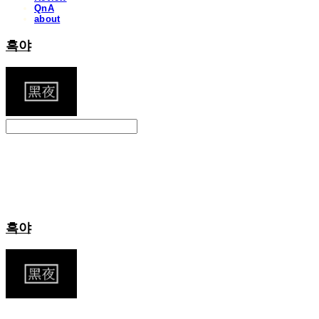
QnA
about
흑야
Search
검색
Log In
로그인
Cart
장바구니
흑야