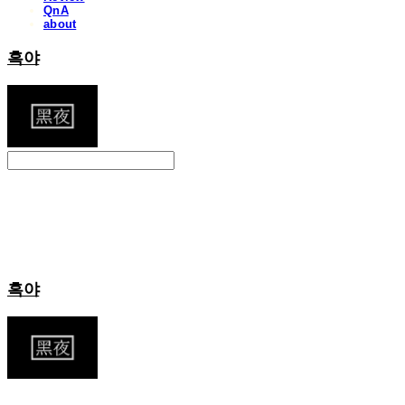
QnA
about
흑야
Search
검색
Log In
로그인
Cart
장바구니
흑야