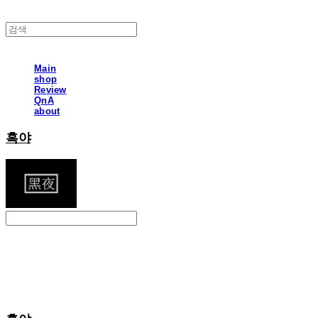
Main
shop
Review
QnA
about
흑야
Search
검색
Log In
로그인
Cart
장바구니