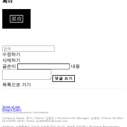
흑야
수정하기
삭제하기
글쓴이
내용
댓글 쓰기
목록으로 가기
Terms of Use
Privacy Policy
Confirm Entrepreneur Information
Company Name: 흑야 | Owner: 김형진 | Personal Info Manager: 김형진 | Phone Number:
010-9950-7829 | Email: spdla9950@naver.com
Address: 서울특별시 강남구 삼성로75길 32-10, 404호 (대치동) | Business Registration