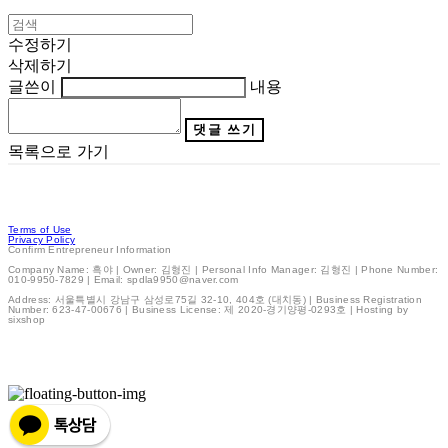
수정하기
삭제하기
글쓴이
내용
댓글 쓰기
목록으로 가기
Terms of Use
Privacy Policy
Confirm Entrepreneur Information
Company Name: 흑야 | Owner: 김형진 | Personal Info Manager: 김형진 | Phone Number:
010-9950-7829 | Email: spdla9950@naver.com
Address: 서울특별시 강남구 삼성로75길 32-10, 404호 (대치동) | Business Registration
Number:
623-47-00676
| Business License:
제 2020-경기양평-0293호
| Hosting by
sixshop