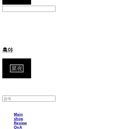
Search
검색
Log In
로그인
Cart
장바구니
흑야
Main
shop
Review
QnA