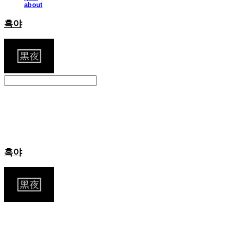
about
흑야
Search
검색
Log In
로그인
Cart
장바구니
흑야