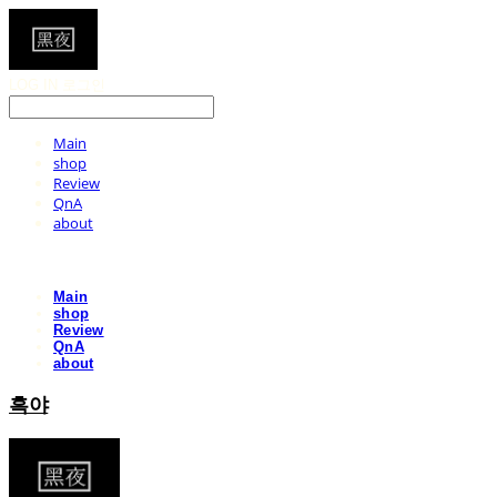
LOG IN
로그인
Main
shop
Review
QnA
about
Main
shop
Review
QnA
about
흑야