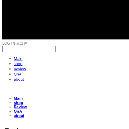
LOG IN
로그인
Main
shop
Review
QnA
about
Main
shop
Review
QnA
about