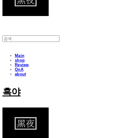
Main
shop
Review
QnA
about
흑야