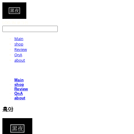
LOG IN
로그인
Main
shop
Review
QnA
about
Main
shop
Review
QnA
about
흑야