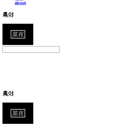
about
흑야
Search
검색
Log In
로그인
Cart
장바구니
흑야