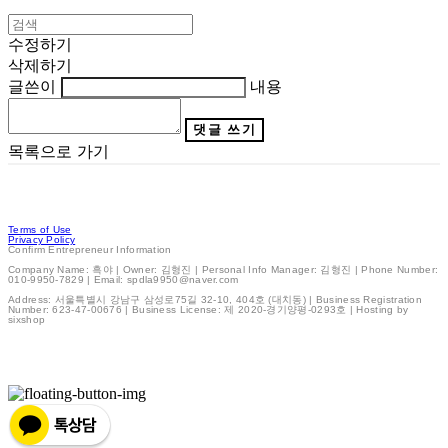
수정하기
삭제하기
글쓴이
내용
댓글 쓰기
목록으로 가기
Terms of Use
Privacy Policy
Confirm Entrepreneur Information
Company Name: 흑야 | Owner: 김형진 | Personal Info Manager: 김형진 | Phone Number:
010-9950-7829 | Email: spdla9950@naver.com
Address: 서울특별시 강남구 삼성로75길 32-10, 404호 (대치동) | Business Registration
Number:
623-47-00676
| Business License:
제 2020-경기양평-0293호
| Hosting by
sixshop