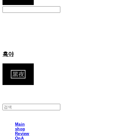
Search
검색
Log In
로그인
Cart
장바구니
흑야
Main
shop
Review
QnA