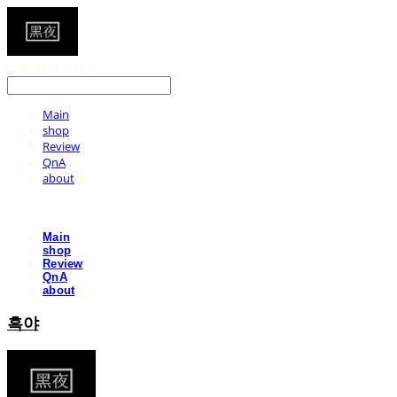
LOG IN
로그인
Main
shop
Review
QnA
about
Main
shop
Review
QnA
about
흑야