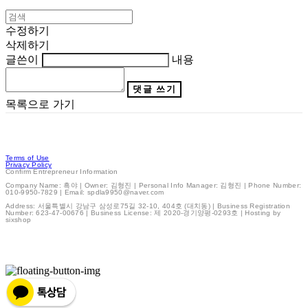
수정하기
삭제하기
글쓴이
내용
댓글 쓰기
목록으로 가기
Terms of Use
Privacy Policy
Confirm Entrepreneur Information
Company Name: 흑야 | Owner: 김형진 | Personal Info Manager: 김형진 | Phone Number:
010-9950-7829 | Email: spdla9950@naver.com
Address: 서울특별시 강남구 삼성로75길 32-10, 404호 (대치동) | Business Registration
Number:
623-47-00676
| Business License:
제 2020-경기양평-0293호
| Hosting by
sixshop