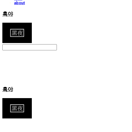
about
흑야
Search
검색
Log In
로그인
Cart
장바구니
흑야