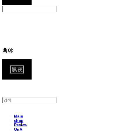
Search
검색
Log In
로그인
Cart
장바구니
흑야
Main
shop
Review
QnA