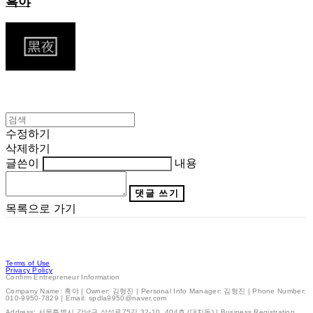
흑야
수정하기
삭제하기
글쓴이
내용
댓글 쓰기
목록으로 가기
Terms of Use
Privacy Policy
Confirm Entrepreneur Information
Company Name: 흑야 | Owner: 김형진 | Personal Info Manager: 김형진 | Phone Number:
010-9950-7829 | Email: spdla9950@naver.com
Address: 서울특별시 강남구 삼성로75길 32-10, 404호 (대치동) | Business Registration