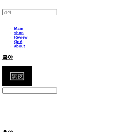
Main
shop
Review
QnA
about
흑야
Search
검색
Log In
로그인
Cart
장바구니