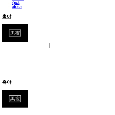
QnA
about
흑야
Search
검색
Log In
로그인
Cart
장바구니
흑야