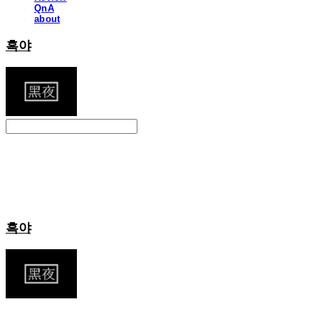
QnA
about
흑야
Search
검색
Log In
로그인
Cart
장바구니
흑야