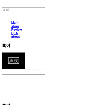
Main
shop
Review
QnA
about
흑야
Search
검색
Log In
로그인
Cart
장바구니