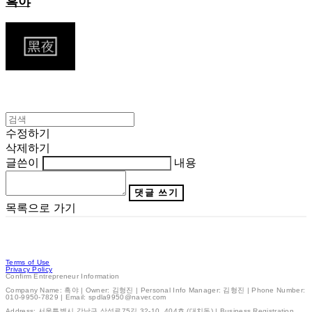
흑야
수정하기
삭제하기
글쓴이
내용
댓글 쓰기
목록으로 가기
Terms of Use
Privacy Policy
Confirm Entrepreneur Information
Company Name: 흑야 | Owner: 김형진 | Personal Info Manager: 김형진 | Phone Number:
010-9950-7829 | Email: spdla9950@naver.com
Address: 서울특별시 강남구 삼성로75길 32-10, 404호 (대치동) | Business Registration