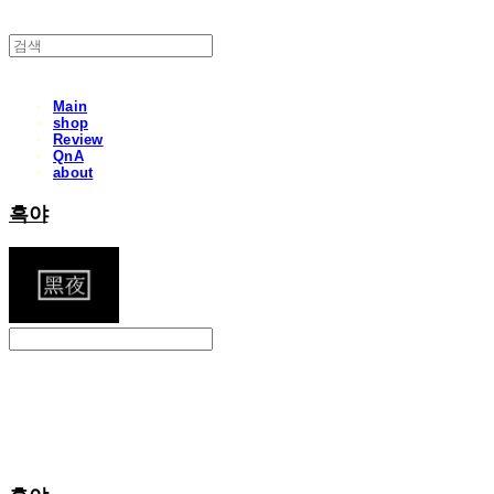
Main
shop
Review
QnA
about
흑야
Search
검색
Log In
로그인
Cart
장바구니