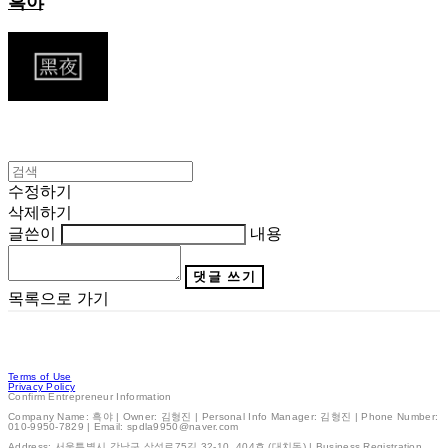
흑야
수정하기
삭제하기
글쓴이
내용
댓글 쓰기
목록으로 가기
Terms of Use
Privacy Policy
Confirm Entrepreneur Information
Company Name: 흑야 | Owner: 김형진 | Personal Info Manager: 김형진 | Phone Number:
010-9950-7829 | Email: spdla9950@naver.com
Address: 서울특별시 강남구 삼성로75길 32-10, 404호 (대치동) | Business Registration