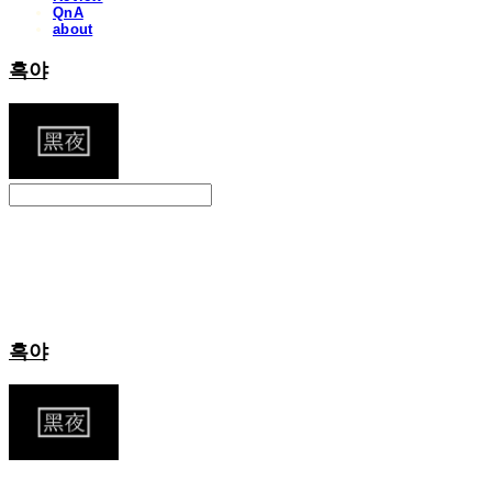
QnA
about
흑야
Search
검색
Log In
로그인
Cart
장바구니
흑야