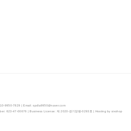
0-9950-7829 | Email: spdla9950@naver.com
ber:
623-47-00676
| Business License:
제 2020-경기양평-0293호
| Hosting by sixshop