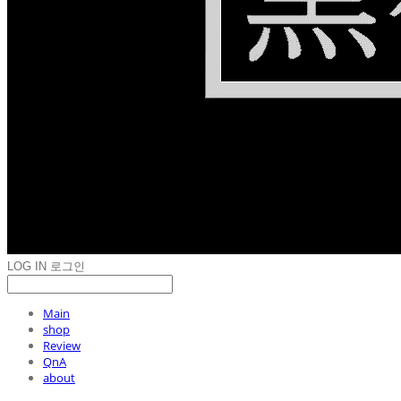
LOG IN
로그인
Main
shop
Review
QnA
about