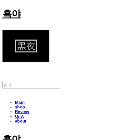
흑야
Main
shop
Review
QnA
about
흑야