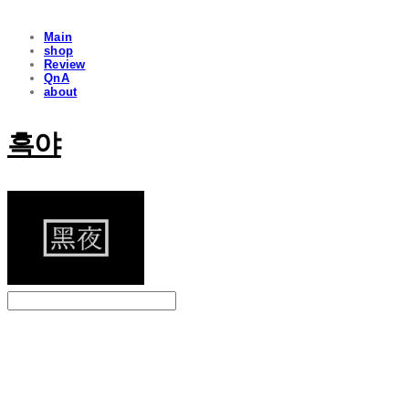
Main
shop
Review
QnA
about
흑야
Search
검색
Log In
로그인
Cart
장바구니