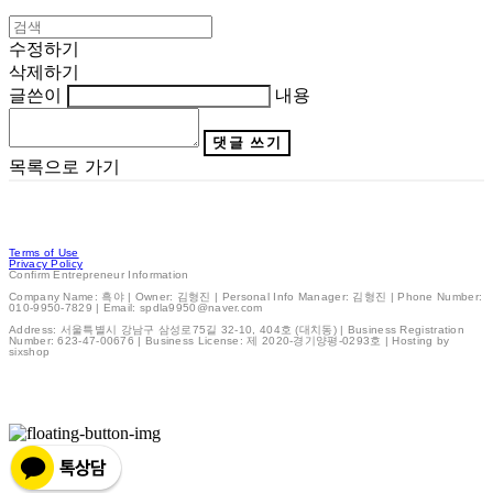
수정하기
삭제하기
글쓴이
내용
댓글 쓰기
목록으로 가기
Terms of Use
Privacy Policy
Confirm Entrepreneur Information
Company Name: 흑야 | Owner: 김형진 | Personal Info Manager: 김형진 | Phone Number:
010-9950-7829 | Email: spdla9950@naver.com
Address: 서울특별시 강남구 삼성로75길 32-10, 404호 (대치동) | Business Registration
Number:
623-47-00676
| Business License:
제 2020-경기양평-0293호
| Hosting by
sixshop