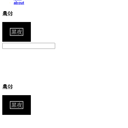
about
흑야
Search
검색
Log In
로그인
Cart
장바구니
흑야