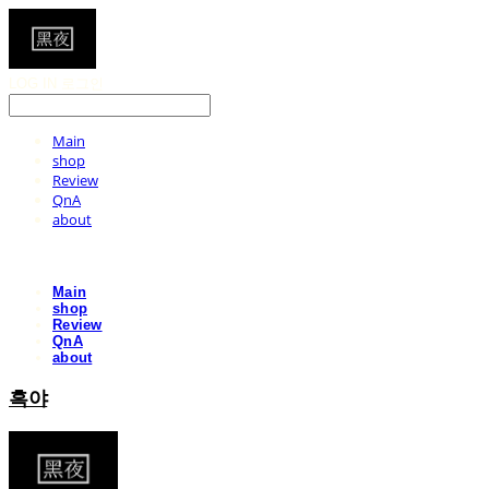
LOG IN
로그인
Main
shop
Review
QnA
about
Main
shop
Review
QnA
about
흑야