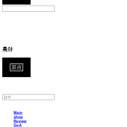
Search
검색
Log In
로그인
Cart
장바구니
흑야
Main
shop
Review
QnA