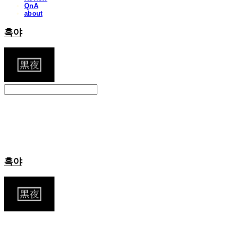
QnA
about
흑야
Search
검색
Log In
로그인
Cart
장바구니
흑야