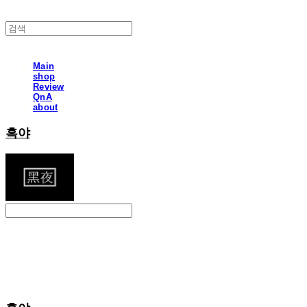
Main
shop
Review
QnA
about
흑야
Search
검색
Log In
로그인
Cart
장바구니