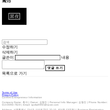
흑야
수정하기
삭제하기
글쓴이
내용
댓글 쓰기
목록으로 가기
Terms of Use
Privacy Policy
Confirm Entrepreneur Information
Company Name: 흑야 | Owner: 김형진 | Personal Info Manager: 김형진 | Phone Number:
010-9950-7829 | Email: spdla9950@naver.com
Address: 서울특별시 강남구 삼성로75길 32-10, 404호 (대치동) | Business Registration