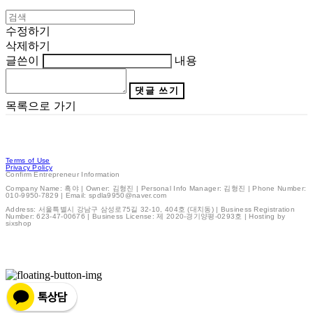
수정하기
삭제하기
글쓴이
내용
댓글 쓰기
목록으로 가기
Terms of Use
Privacy Policy
Confirm Entrepreneur Information
Company Name: 흑야 | Owner: 김형진 | Personal Info Manager: 김형진 | Phone Number:
010-9950-7829 | Email: spdla9950@naver.com
Address: 서울특별시 강남구 삼성로75길 32-10, 404호 (대치동) | Business Registration
Number:
623-47-00676
| Business License:
제 2020-경기양평-0293호
| Hosting by
sixshop