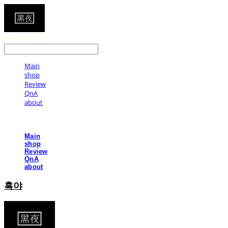
LOG IN
로그인
Main
shop
Review
QnA
about
Main
shop
Review
QnA
about
흑야