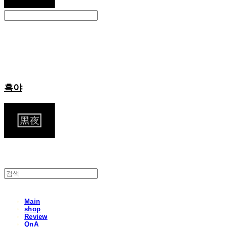
Search
검색
Log In
로그인
Cart
장바구니
흑야
Main
shop
Review
QnA