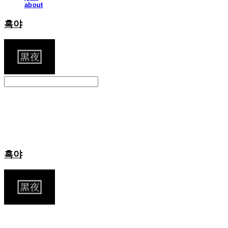
about
흑야
Search
검색
Log In
로그인
Cart
장바구니
흑야