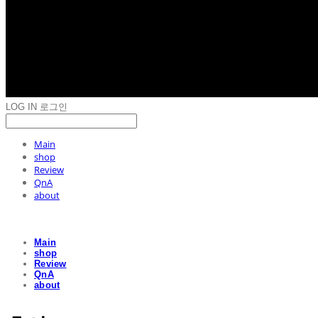
LOG IN
로그인
Main
shop
Review
QnA
about
Main
shop
Review
QnA
about