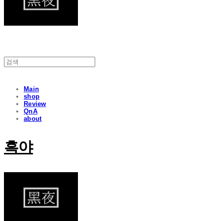
Main
shop
Review
QnA
about
흑야